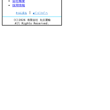
会社概要
採用情報
|
ﾎｰﾑに戻る
▲ﾍﾟｰｼﾞﾄｯﾌﾟへ
(C)2026 有限会社 丸伝運輸
All Rights Reserved.