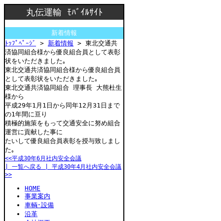
丸伝運輸 ﾓﾊﾞｲﾙｻｲﾄ
新着情報
ﾄｯﾌﾟﾍﾟｰｼﾞ
>
新着情報
> 東北交通共
済協同組合様から優良組合員として表彰
状をいただきました｡
東北交通共済協同組合様から優良組合員
として表彰状をいただきました｡
東北交通共済協同組合 理事長 大熊杜生
様から
平成29年1月1日から同年12月31日まで
の1年間に亘り
積極的施策をもって交通安全に努め組合
運営に貢献した事に
たいして優良組合員表彰を授与致しまし
た｡
<<平成30年6月社内安全会議
| 一覧へ戻る |
平成30年4月社内安全会議
>>
HOME
事業案内
車輌･設備
沿革