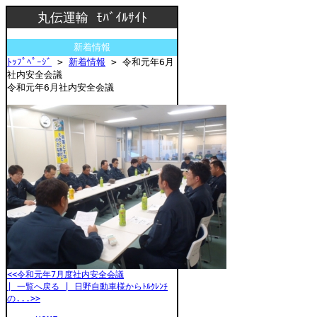
丸伝運輸 ﾓﾊﾞｲﾙｻｲﾄ
新着情報
ﾄｯﾌﾟﾍﾟｰｼﾞ
>
新着情報
> 令和元年6月
社内安全会議
令和元年6月社内安全会議
<<令和元年7月度社内安全会議
| 一覧へ戻る |
日野自動車様からﾄﾙｸﾚﾝﾁ
の...>>