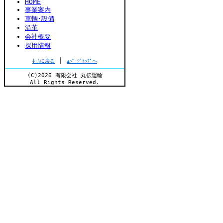
HOME
事業案内
車輌･設備
沿革
会社概要
採用情報
|
ﾎｰﾑに戻る
▲ﾍﾟｰｼﾞﾄｯﾌﾟへ
(C)2026 有限会社 丸伝運輸
All Rights Reserved.