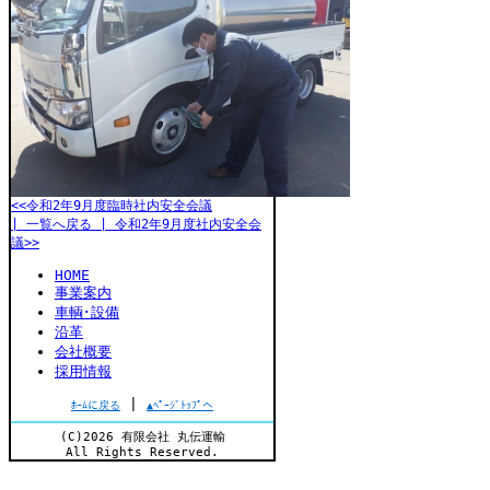
<<令和2年9月度臨時社内安全会議
| 一覧へ戻る |
令和2年9月度社内安全会
議>>
HOME
事業案内
車輌･設備
沿革
会社概要
採用情報
|
ﾎｰﾑに戻る
▲ﾍﾟｰｼﾞﾄｯﾌﾟへ
(C)2026 有限会社 丸伝運輸
All Rights Reserved.