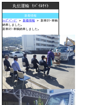
丸伝運輸 ﾓﾊﾞｲﾙｻｲﾄ
新着情報
ﾄｯﾌﾟﾍﾟｰｼﾞ
>
新着情報
> 新車ﾛﾘｰ車輌
納車しました｡
新車ﾛﾘｰ車輌納車しました｡