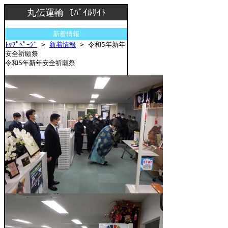
丸伝運輸 ﾓﾊﾞｲﾙｻｲﾄ
新着情報
ﾄｯﾌﾟﾍﾟｰｼﾞ
>
新着情報
> 令和5年新年
安全祈願祭
令和5年新年安全祈願祭