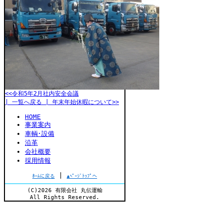
<<令和5年2月社内安全会議
| 一覧へ戻る |
年末年始休暇について>>
HOME
事業案内
車輌･設備
沿革
会社概要
採用情報
|
ﾎｰﾑに戻る
▲ﾍﾟｰｼﾞﾄｯﾌﾟへ
(C)2026 有限会社 丸伝運輸
All Rights Reserved.