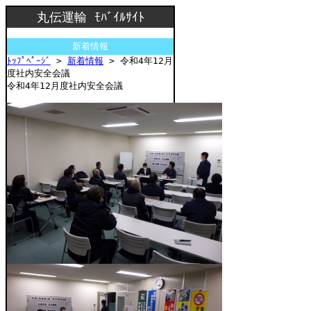
丸伝運輸 ﾓﾊﾞｲﾙｻｲﾄ
新着情報
ﾄｯﾌﾟﾍﾟｰｼﾞ
>
新着情報
> 令和4年12月
度社内安全会議
令和4年12月度社内安全会議