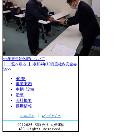
<<年末年始休暇について
| 一覧へ戻る |
令和4年10月度社内安全会
議>>
HOME
事業案内
車輌･設備
沿革
会社概要
採用情報
|
ﾎｰﾑに戻る
▲ﾍﾟｰｼﾞﾄｯﾌﾟへ
(C)2026 有限会社 丸伝運輸
All Rights Reserved.