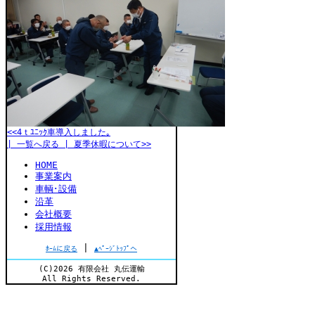
<<4ｔﾕﾆｯｸ車導入しました｡
| 一覧へ戻る |
夏季休暇について>>
HOME
事業案内
車輌･設備
沿革
会社概要
採用情報
|
ﾎｰﾑに戻る
▲ﾍﾟｰｼﾞﾄｯﾌﾟへ
(C)2026 有限会社 丸伝運輸
All Rights Reserved.