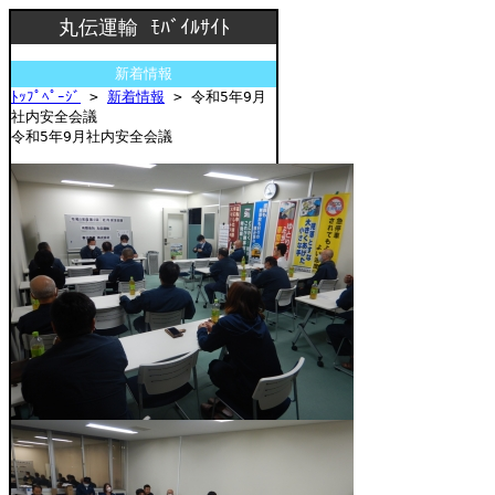
丸伝運輸 ﾓﾊﾞｲﾙｻｲﾄ
新着情報
ﾄｯﾌﾟﾍﾟｰｼﾞ
>
新着情報
> 令和5年9月
社内安全会議
令和5年9月社内安全会議